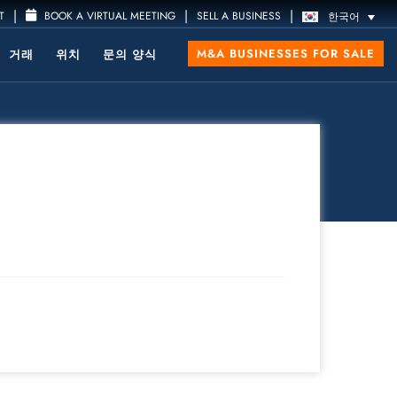
|
|
|
T
BOOK A VIRTUAL MEETING
SELL A BUSINESS
한국어
M&A BUSINESSES FOR SALE
거래
위치
문의 양식