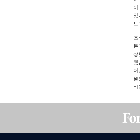
이
있
트
조
문
상
했
어
월
비