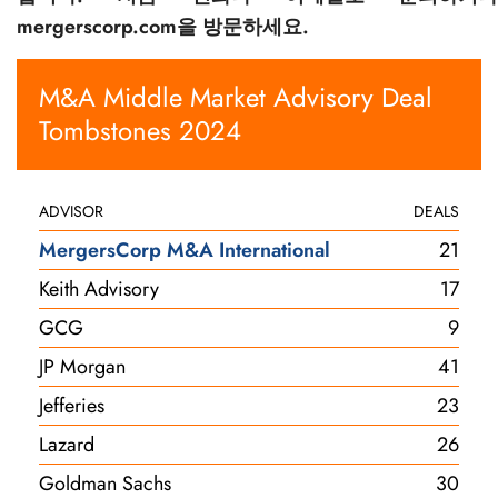
mergerscorp.com을 방문하세요.
M&A Middle Market Advisory Deal
Tombstones 2024
ADVISOR
DEALS
MergersCorp M&A International
21
Keith Advisory
17
GCG
9
JP Morgan
41
Jefferies
23
Lazard
26
Goldman Sachs
30