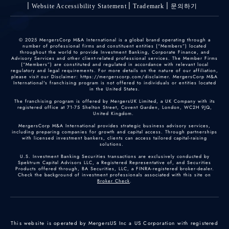
Website Accessibility Statement
Trademark
문의하기
© 2025 MergersCorp M&A International is a global brand operating through a
number of professional firms and constituent entities (“Members”) located
throughout the world to provide Investment Banking, Corporate Finance, and
Advisory Services and other client-related professional services. The Member Firms
(“Members”) are constituted and regulated in accordance with relevant local
regulatory and legal requirements. For more details on the nature of our affiliation,
please visit our Disclaimer: https://mergerscorp.com/disclaimer. MergersCorp M&A
International's franchising program is not offered to individuals or entities located
in the United States.
The franchising program is offered by MergersUK Limited, a UK Company with its
registered office at 71-75 Shelton Street, Covent Garden, London, WC2H 9JQ,
United Kingdom.
MergersCorp M&A International provides strategic business advisory services,
including preparing companies for growth and capital access. Through partnerships
with licensed investment bankers, clients can access tailored capital-raising
solutions.
U.S. Investment Banking Securities transactions are exclusively conducted by
Spektrum Capital Advisors LLC, a Registered Representative of, and Securities
Products offered through, BA Securities, LLC, a FINRA-registered broker-dealer.
Check the background of investment professionals associated with this site on
Broker Check
.
This website is operated by MergersUS Inc a US Corporation with registered