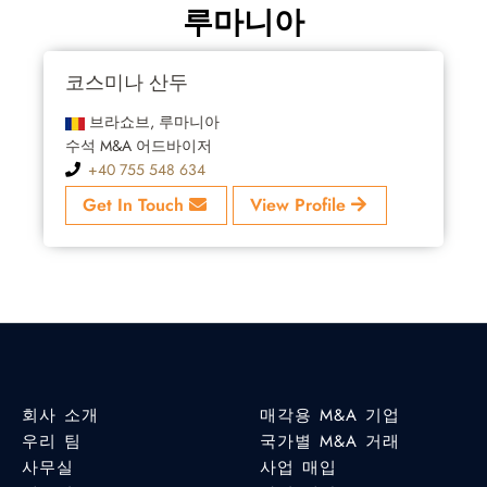
루마니아
코스미나 산두
브라쇼브, 루마니아
수석 M&A 어드바이저
+40 755 548 634
Get In Touch
View Profile
회사 소개
매각용 M&A 기업
우리 팀
국가별 M&A 거래
사무실
사업 매입