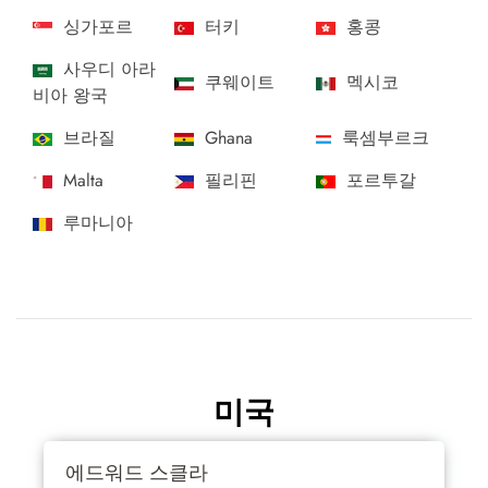
싱가포르
터키
홍콩
사우디 아라
쿠웨이트
멕시코
비아 왕국
브라질
Ghana
룩셈부르크
Malta
필리핀
포르투갈
루마니아
미국
에드워드 스클라