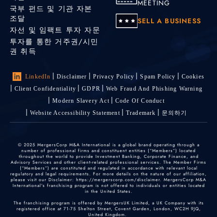
MEETING
국부 펀드 및 기관 자본
조달
SELL A BUSINESS
자선 및 임팩트 투자 자문
투자를 통한 거주권/시민
권 취득
LinkedIn
Disclaimer
Privacy Policy
Spam Policy
Cookies
Client Confidentiality
GDPR
Web Fraud And Phishing Warning
Modern Slavery Act
Code Of Conduct
Website Accessibility Statement
Trademark
문의하기
© 2025 MergersCorp M&A International is a global brand operating through a
number of professional firms and constituent entities (“Members”) located
throughout the world to provide Investment Banking, Corporate Finance, and
Advisory Services and other client-related professional services. The Member Firms
(“Members”) are constituted and regulated in accordance with relevant local
regulatory and legal requirements. For more details on the nature of our affiliation,
please visit our Disclaimer: https://mergerscorp.com/disclaimer. MergersCorp M&A
International's franchising program is not offered to individuals or entities located
in the United States.
The franchising program is offered by MergersUK Limited, a UK Company with its
registered office at 71-75 Shelton Street, Covent Garden, London, WC2H 9JQ,
United Kingdom.