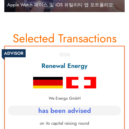
Apple Watch 페이스 및 iOS 유틸리티 앱 포트폴리오
Selected Transactions
ADVISOR
2026
Renewal Energy
We Energo GmbH
has been advised
on its capital raising round