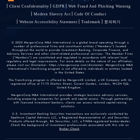
Client Confidentiality
GDPR
Web Fraud And Phishing Warning
Modern Slavery Act
Code Of Conduct
Website Accessibility Statement
Trademark
문의하기
© 2025 MergersCorp M&A International is a global brand operating through a
number of professional firms and constituent entities (“Members”) located
throughout the world to provide Investment Banking, Corporate Finance, and
Advisory Services and other client-related professional services. The Member Firms
(“Members”) are constituted and regulated in accordance with relevant local
regulatory and legal requirements. For more details on the nature of our affiliation,
please visit our Disclaimer: https://mergerscorp.com/disclaimer. MergersCorp M&A
International's franchising program is not offered to individuals or entities located
in the United States.
The franchising program is offered by MergersUK Limited, a UK Company with its
registered office at 71-75 Shelton Street, Covent Garden, London, WC2H 9JQ,
United Kingdom.
MergersCorp M&A International provides strategic business advisory services,
including preparing companies for growth and capital access. Through partnerships
with licensed investment bankers, clients can access tailored capital-raising
solutions.
U.S. Investment Banking Securities transactions are exclusively conducted by
Spektrum Capital Advisors LLC, a Registered Representative of, and Securities
Products offered through, BA Securities, LLC, a FINRA-registered broker-dealer.
Check the background of investment professionals associated with this site on
Broker Check
.