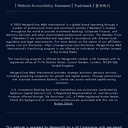
Website Accessibility Statement
Trademark
문의하기
© 2025 MergersCorp M&A International is a global brand operating through a
number of professional firms and constituent entities (“Members”) located
throughout the world to provide Investment Banking, Corporate Finance, and
Advisory Services and other client-related professional services. The Member Firms
(“Members”) are constituted and regulated in accordance with relevant local
regulatory and legal requirements. For more details on the nature of our affiliation,
please visit our Disclaimer: https://mergerscorp.com/disclaimer. MergersCorp M&A
International's franchising program is not offered to individuals or entities located
in the United States.
The franchising program is offered by MergersUK Limited, a UK Company with its
registered office at 71-75 Shelton Street, Covent Garden, London, WC2H 9JQ,
United Kingdom.
MergersCorp M&A International provides strategic business advisory services,
including preparing companies for growth and capital access. Through partnerships
with licensed investment bankers, clients can access tailored capital-raising
solutions.
U.S. Investment Banking Securities transactions are exclusively conducted by
Spektrum Capital Advisors LLC, a Registered Representative of, and Securities
Products offered through, BA Securities, LLC, a FINRA-registered broker-dealer.
Check the background of investment professionals associated with this site on
Broker Check
.
This website is operated by MergersUS Inc a US Corporation with registered