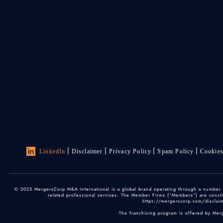
LinkedIn
Disclaimer
Privacy Policy
Spam Policy
Cookie
© 2025 MergersCorp M&A International is a global brand operating through a number of
related professional services. The Member Firms (“Members”) are constitu
https://mergerscorp.com/disclaime
The franchising program is offered by Mer