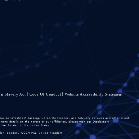
n Slavery Act
Code Of Conduct
Website Accessibility Statement
rovide Investment Banking, Corporate Finance, and Advisory Services and other client-
re details on the nature of our affiliation, please visit our Disclaimer:
ties located in the United States.
 Garden, London, WC2H 9JQ, United Kingdom.