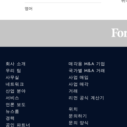
뛰
영어
회사 소개
매각용 M&A 기업
우리 팀
국가별 M&A 거래
사무실
사업 매입
네트워크
사업 매각
산업 분야
거래
서비스
리먼 공식 계산기
언론 보도
위치
뉴스룸
문의하기
경력
문의 양식
공인 파트너