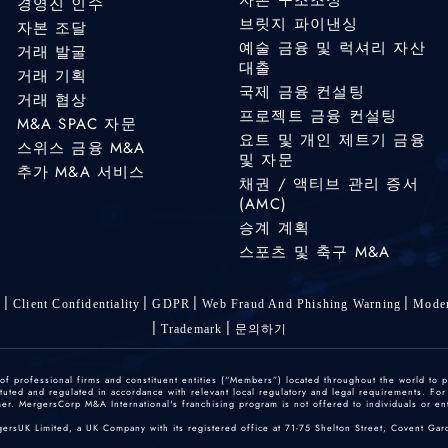
경영진 인수
브릿지 파이낸싱
자본 조달
예술 금융 및 럭셔리 자산
거래 발굴
대출
거래 기획
국제 금융 컨설팅
거래 협상
프로젝트 금융 컨설팅
M&A SPAC 자문
요트 및 개인 제트기 금융
스위스 금융 M&A
및 자문
추가 M&A 서비스
채권 / 액티브 관리 증서
(AMC)
승계 계획
스포츠 및 축구 M&A
s
Client Confidentiality
GDPR
Web Fraud And Phishing Warning
Moder
Trademark
문의하기
 professional firms and constituent entities (“Members”) located throughout the world to p
ted and regulated in accordance with relevant local regulatory and legal requirements. For mo
r. MergersCorp M&A International's franchising program is not offered to individuals or enti
gersUK Limited, a UK Company with its registered office at 71-75 Shelton Street, Covent