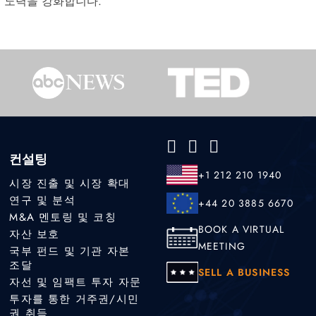
l의 노력을 강화합니다.
컨설팅
+1 212 210 1940
시장 진출 및 시장 확대
연구 및 분석
+44 20 3885 6670
M&A 멘토링 및 코칭
BOOK A VIRTUAL
자산 보호
MEETING
국부 펀드 및 기관 자본
조달
SELL A BUSINESS
자선 및 임팩트 투자 자문
투자를 통한 거주권/시민
권 취득