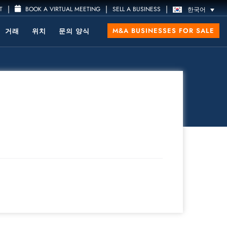
|
|
|
T
BOOK A VIRTUAL MEETING
SELL A BUSINESS
한국어
M&A BUSINESSES FOR SALE
거래
위치
문의 양식