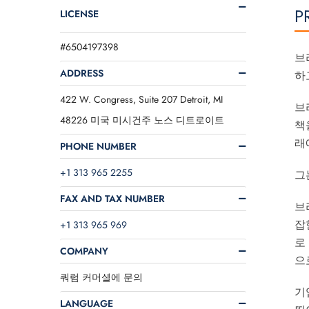
P
LICENSE
#6504197398
브
ADDRESS
하
422 W. Congress, Suite 207 Detroit, MI
브
48226 미국 미시건주 노스 디트로이트
책
래
PHONE NUMBER
+1 313 965 2255
그
FAX AND TAX NUMBER
브
잡
+1 313 965 969
로
COMPANY
으
쿼럼 커머셜에 문의
기
LANGUAGE