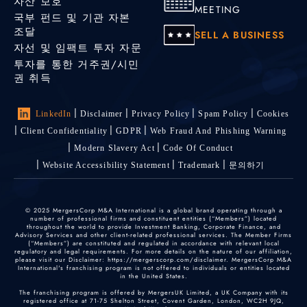
자산 보호
MEETING
국부 펀드 및 기관 자본
조달
SELL A BUSINESS
자선 및 임팩트 투자 자문
투자를 통한 거주권/시민
권 취득
LinkedIn
Disclaimer
Privacy Policy
Spam Policy
Cookies
Client Confidentiality
GDPR
Web Fraud And Phishing Warning
Modern Slavery Act
Code Of Conduct
Website Accessibility Statement
Trademark
문의하기
© 2025 MergersCorp M&A International is a global brand operating through a
number of professional firms and constituent entities (“Members”) located
throughout the world to provide Investment Banking, Corporate Finance, and
Advisory Services and other client-related professional services. The Member Firms
(“Members”) are constituted and regulated in accordance with relevant local
regulatory and legal requirements. For more details on the nature of our affiliation,
please visit our Disclaimer: https://mergerscorp.com/disclaimer. MergersCorp M&A
International's franchising program is not offered to individuals or entities located
in the United States.
The franchising program is offered by MergersUK Limited, a UK Company with its
registered office at 71-75 Shelton Street, Covent Garden, London, WC2H 9JQ,