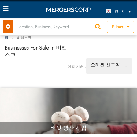
한국어
Filters
집
비쳅스크
Businesses For Sale In 비쳅
스크
오래된 신구약
정렬 기준 :
버섯 생산 사업