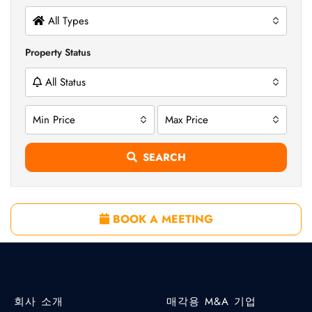
All Types
Property Status
All Status
Min Price
Max Price
SEARCH
BOOK A MEETING
회사 소개
매각용 M&A 기업