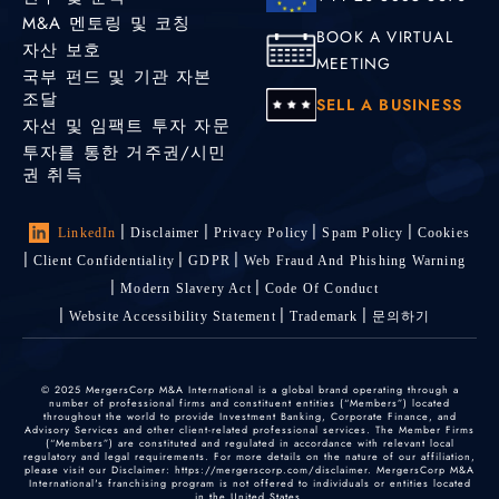
M&A 멘토링 및 코칭
BOOK A VIRTUAL
자산 보호
MEETING
국부 펀드 및 기관 자본
조달
SELL A BUSINESS
자선 및 임팩트 투자 자문
투자를 통한 거주권/시민
권 취득
LinkedIn
Disclaimer
Privacy Policy
Spam Policy
Cookies
Client Confidentiality
GDPR
Web Fraud And Phishing Warning
Modern Slavery Act
Code Of Conduct
Website Accessibility Statement
Trademark
문의하기
© 2025 MergersCorp M&A International is a global brand operating through a
number of professional firms and constituent entities (“Members”) located
throughout the world to provide Investment Banking, Corporate Finance, and
Advisory Services and other client-related professional services. The Member Firms
(“Members”) are constituted and regulated in accordance with relevant local
regulatory and legal requirements. For more details on the nature of our affiliation,
please visit our Disclaimer: https://mergerscorp.com/disclaimer. MergersCorp M&A
International's franchising program is not offered to individuals or entities located
in the United States.