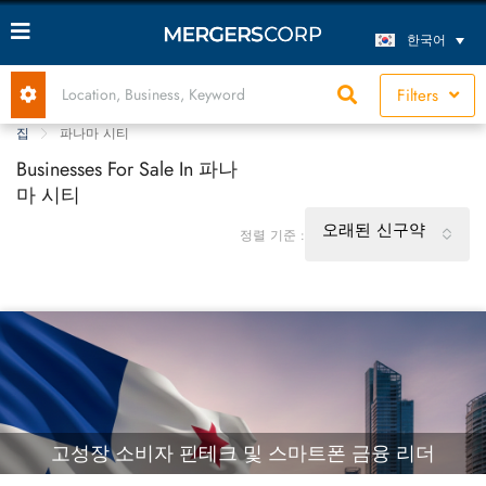
한국어
Filters
집
파나마 시티
Businesses For Sale In 파나
마 시티
오래된 신구약
정렬 기준 :
고성장 소비자 핀테크 및 스마트폰 금융 리더