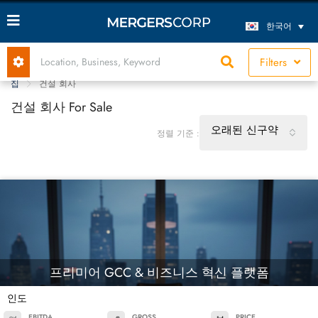
한국어
Filters
집
건설 회사
건설 회사 For Sale
오래된 신구약
정렬 기준 :
프리미어 GCC & 비즈니스 혁신 플랫폼
인도
EBITDA
GROSS
PRICE