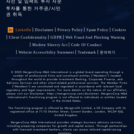
자선 및 임팩트 투자 자문
투자를 통한 거주권/시민
권 취득
LinkedIn
Disclaimer
Privacy Policy
Spam Policy
Cookies
Client Confidentiality
GDPR
Web Fraud And Phishing Warning
Modern Slavery Act
Code Of Conduct
Website Accessibility Statement
Trademark
문의하기
© 2025 MergersCorp M&A International is a global brand operating through a
number of professional firms and constituent entities (“Members”) located
throughout the world to provide Investment Banking, Corporate Finance, and
Advisory Services and other client-related professional services. The Member Firms
(“Members”) are constituted and regulated in accordance with relevant local
regulatory and legal requirements. For more details on the nature of our affiliation,
please visit our Disclaimer: https://mergerscorp.com/disclaimer. MergersCorp M&A
International's franchising program is not offered to individuals or entities located
in the United States.
The franchising program is offered by MergersUK Limited, a UK Company with its
registered office at 71-75 Shelton Street, Covent Garden, London, WC2H 9JQ,
United Kingdom.
MergersCorp M&A International provides strategic business advisory services,
including preparing companies for growth and capital access. Through partnerships
with licensed investment bankers, clients can access tailored capital-raising
solutions.