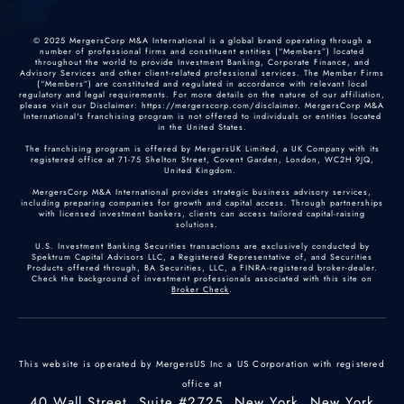
© 2025 MergersCorp M&A International is a global brand operating through a
number of professional firms and constituent entities (“Members”) located
throughout the world to provide Investment Banking, Corporate Finance, and
Advisory Services and other client-related professional services. The Member Firms
(“Members”) are constituted and regulated in accordance with relevant local
regulatory and legal requirements. For more details on the nature of our affiliation,
please visit our Disclaimer: https://mergerscorp.com/disclaimer. MergersCorp M&A
International's franchising program is not offered to individuals or entities located
in the United States.
The franchising program is offered by MergersUK Limited, a UK Company with its
registered office at 71-75 Shelton Street, Covent Garden, London, WC2H 9JQ,
United Kingdom.
MergersCorp M&A International provides strategic business advisory services,
including preparing companies for growth and capital access. Through partnerships
with licensed investment bankers, clients can access tailored capital-raising
solutions.
U.S. Investment Banking Securities transactions are exclusively conducted by
Spektrum Capital Advisors LLC, a Registered Representative of, and Securities
Products offered through, BA Securities, LLC, a FINRA-registered broker-dealer.
Check the background of investment professionals associated with this site on
Broker Check
.
This website is operated by MergersUS Inc a US Corporation with registered
office at
40 Wall Street, Suite #2725, New York, New York