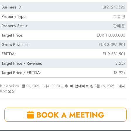
Business ID:
L#20240596
Property Type:
교통편
Property Status:
판매용
Target Price:
EUR 11,000,000
Gross Revenue:
EUR 3,095,901
EBITDA:
EUR 581,501
Target Price / Revenue:
3.55x
Target Price / EBITDA:
18.92x
Published on 1월 26, 2024 ...에서 12:20 오후. 에 업데이트 됨 8월 26, 2025 ...에서
8:52 오전
BOOK A MEETING