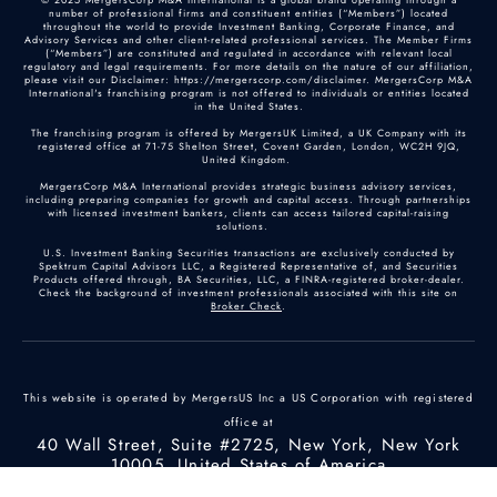
number of professional firms and constituent entities (“Members”) located
throughout the world to provide Investment Banking, Corporate Finance, and
Advisory Services and other client-related professional services. The Member Firms
(“Members”) are constituted and regulated in accordance with relevant local
regulatory and legal requirements. For more details on the nature of our affiliation,
please visit our Disclaimer: https://mergerscorp.com/disclaimer. MergersCorp M&A
International's franchising program is not offered to individuals or entities located
in the United States.
The franchising program is offered by MergersUK Limited, a UK Company with its
registered office at 71-75 Shelton Street, Covent Garden, London, WC2H 9JQ,
United Kingdom.
MergersCorp M&A International provides strategic business advisory services,
including preparing companies for growth and capital access. Through partnerships
with licensed investment bankers, clients can access tailored capital-raising
solutions.
U.S. Investment Banking Securities transactions are exclusively conducted by
Spektrum Capital Advisors LLC, a Registered Representative of, and Securities
Products offered through, BA Securities, LLC, a FINRA-registered broker-dealer.
Check the background of investment professionals associated with this site on
Broker Check
.
This website is operated by MergersUS Inc a US Corporation with registered
office at
40 Wall Street, Suite #2725, New York, New York
10005, United States of America