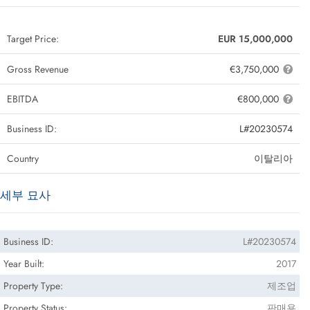
Target Price:
EUR 15,000,000
Gross Revenue
€3,750,000
EBITDA
€800,000
Business ID:
L#20230574
Country
이탈리아
세부 묘사
Business ID:
L#20230574
Year Built:
2017
Property Type:
제조업
Property Status:
판매용