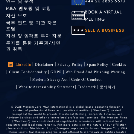
연구 및 분석
+44 20 3885 6670
M&A 멘토링 및 코칭
BOOK A VIRTUAL
자산 보호
MEETING
국부 펀드 및 기관 자본
조달
SELL A BUSINESS
자선 및 임팩트 투자 자문
투자를 통한 거주권/시민
권 취득
LinkedIn
Disclaimer
Privacy Policy
Spam Policy
Cookies
Client Confidentiality
GDPR
Web Fraud And Phishing Warning
Modern Slavery Act
Code Of Conduct
Website Accessibility Statement
Trademark
문의하기
© 2025 MergersCorp M&A International is a global brand operating through a
number of professional firms and constituent entities (“Members”) located
throughout the world to provide Investment Banking, Corporate Finance, and
Advisory Services and other client-related professional services. The Member Firms
(“Members”) are constituted and regulated in accordance with relevant local
regulatory and legal requirements. For more details on the nature of our affiliation,
please visit our Disclaimer: https://mergerscorp.com/disclaimer. MergersCorp M&A
International's franchising program is not offered to individuals or entities located