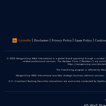
LinkedIn
Disclaimer
Privacy Policy
Spam Policy
Cookie
© 2025 MergersCorp M&A International is a global brand operating through a number of
related professional services. The Member Firms (“Members”) are constitu
https://mergerscorp.com/disclaime
The franchising program is offered by Mer
MergersCorp M&A International provides strategic business advisory services, 
U.S. Investment Banking Securities transactions are exclusively conducted by Spektr
40 Wall Str