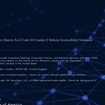
n Slavery Act
Code Of Conduct
Website Accessibility Statement
rovide Investment Banking, Corporate Finance, and Advisory Services and other client-
re details on the nature of our affiliation, please visit our Disclaimer:
ties located in the United States.
 Garden, London, WC2H 9JQ, United Kingdom.
sed investment bankers, clients can access tailored capital-raising solutions.
rough, BA Securities, LLC, a FINRA-registered broker-dealer. Check the background of
t
s of America