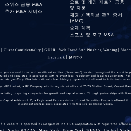
요트 및 개인 제트기 금융
스위스 금융 M&A
및 자문
추가 M&A 서비스
채권 / 액티브 관리 증서
(AMC)
승계 계획
스포츠 및 축구 M&A
s
Client Confidentiality
GDPR
Web Fraud And Phishing Warning
Moder
Trademark
문의하기
 professional firms and constituent entities (“Members”) located throughout the world to p
ted and regulated in accordance with relevant local regulatory and legal requirements. For mo
r. MergersCorp M&A International's franchising program is not offered to individuals or enti
gersUK Limited, a UK Company with its registered office at 71-75 Shelton Street, Covent
including preparing companies for growth and capital access. Through partnerships with licen
um Capital Advisors LLC, a Registered Representative of, and Securities Products offered th
investment professionals associated with this site on
Broker Check
.
This website is operated by MergersUS Inc a US Corporation with registered office a
eet, Suite #2725, New York, New York 10005, United State