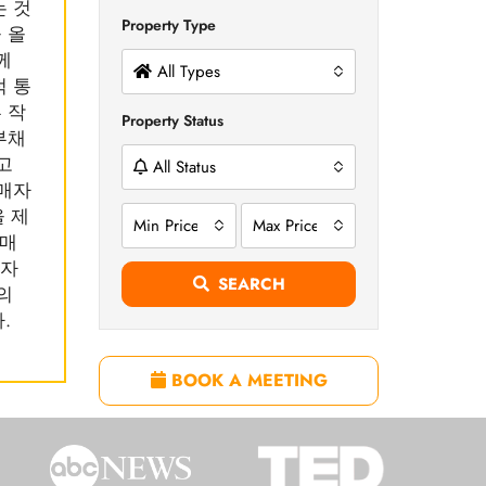
는 것
Property Type
 올
께
All Types
적 통
 작
Property Status
부채
고
All Status
판매자
을 제
Min Price
Max Price
판매
자자
SEARCH
의
.
BOOK A MEETING