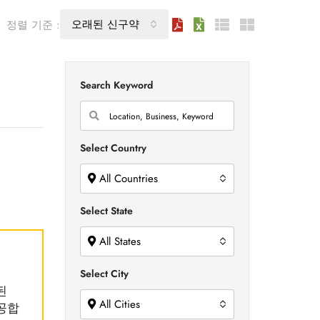
오래된 신구약
정렬 기준 :
Search Keyword
Select Country
All Countries
Select State
All States
Select City
된
All Cities
제공합