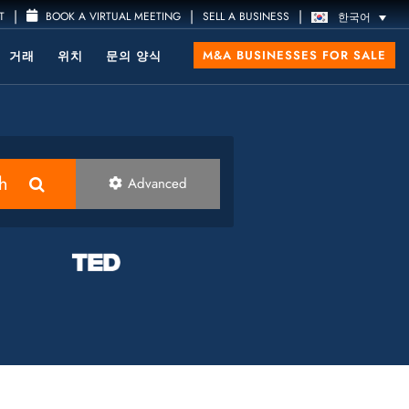
|
|
|
T
BOOK A VIRTUAL MEETING
SELL A BUSINESS
한국어
M&A BUSINESSES FOR SALE
거래
위치
문의 양식
h
Advanced