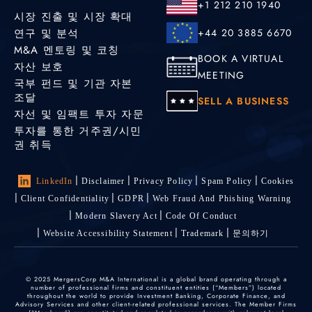
+1 212 210 1940
시장 진출 및 시장 확대
연구 및 분석
+44 20 3885 6670
M&A 멘토링 및 코칭
BOOK A VIRTUAL
자산 보호
MEETING
국부 펀드 및 기관 자본
조달
SELL A BUSINESS
자선 및 임팩트 투자 자문
투자를 통한 거주권/시민
권 취득
LinkedIn
Disclaimer
Privacy Policy
Spam Policy
Cookies
Client Confidentiality
GDPR
Web Fraud And Phishing Warning
Modern Slavery Act
Code Of Conduct
Website Accessibility Statement
Trademark
문의하기
© 2025 MergersCorp M&A International is a global brand operating through a
number of professional firms and constituent entities (“Members”) located
throughout the world to provide Investment Banking, Corporate Finance, and
Advisory Services and other client-related professional services. The Member Firms