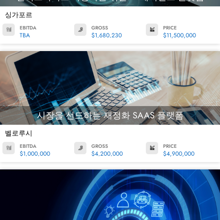
싱가포르
EBITDA
GROSS
PRICE
TBA
$1,680,230
$11,500,000
시장을 선도하는 재정화 SAAS 플랫폼
벨로루시
EBITDA
GROSS
PRICE
$1,000,000
$4,200,000
$4,900,000