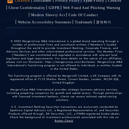
LinkedIn
Disclaimer
Privacy Policy
Spam Policy
Cookies
Client Confidentiality
GDPR
Web Fraud And Phishing Warning
Modern Slavery Act
Code Of Conduct
Website Accessibility Statement
Trademark
문의하기
© 2025 MergersCorp M&A International is a global brand operating through a
number of professional firms and constituent entities (“Members”) located
throughout the world to provide Investment Banking, Corporate Finance, and
Advisory Services and other client-related professional services. The Member Firms
(“Members”) are constituted and regulated in accordance with relevant local
regulatory and legal requirements. For more details on the nature of our affiliation,
please visit our Disclaimer: https://mergerscorp.com/disclaimer. MergersCorp M&A
International's franchising program is not offered to individuals or entities located
in the United States.
The franchising program is offered by MergersUK Limited, a UK Company with its
registered office at 71-75 Shelton Street, Covent Garden, London, WC2H 9JQ,
United Kingdom.
MergersCorp M&A International provides strategic business advisory services,
including preparing companies for growth and capital access. Through partnerships
with licensed investment bankers, clients can access tailored capital-raising
solutions.
U.S. Investment Banking Securities transactions are exclusively conducted by
Spektrum Capital Advisors LLC, a Registered Representative of, and Securities
Products offered through, BA Securities, LLC, a FINRA-registered broker-dealer.
Check the background of investment professionals associated with this site on
Broker Check
.