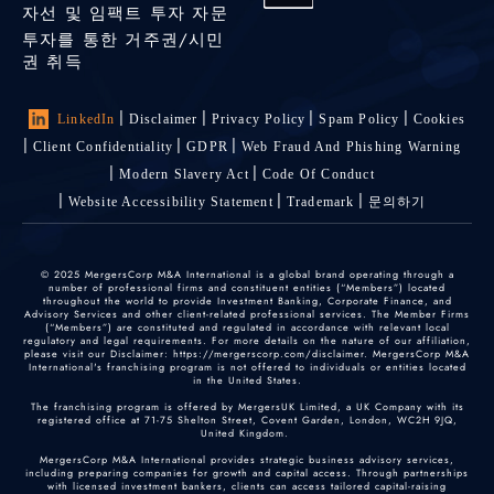
자선 및 임팩트 투자 자문
투자를 통한 거주권/시민
권 취득
LinkedIn
Disclaimer
Privacy Policy
Spam Policy
Cookies
Client Confidentiality
GDPR
Web Fraud And Phishing Warning
Modern Slavery Act
Code Of Conduct
Website Accessibility Statement
Trademark
문의하기
© 2025 MergersCorp M&A International is a global brand operating through a
number of professional firms and constituent entities (“Members”) located
throughout the world to provide Investment Banking, Corporate Finance, and
Advisory Services and other client-related professional services. The Member Firms
(“Members”) are constituted and regulated in accordance with relevant local
regulatory and legal requirements. For more details on the nature of our affiliation,
please visit our Disclaimer: https://mergerscorp.com/disclaimer. MergersCorp M&A
International's franchising program is not offered to individuals or entities located
in the United States.
The franchising program is offered by MergersUK Limited, a UK Company with its
registered office at 71-75 Shelton Street, Covent Garden, London, WC2H 9JQ,
United Kingdom.
MergersCorp M&A International provides strategic business advisory services,
including preparing companies for growth and capital access. Through partnerships
with licensed investment bankers, clients can access tailored capital-raising