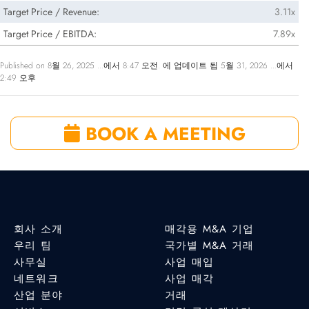
Target Price / Revenue:
3.11x
Target Price / EBITDA:
7.89x
Published on 8월 26, 2025 ...에서 8:47 오전. 에 업데이트 됨 5월 31, 2026 ...에서
2:49 오후
BOOK A MEETING
회사 소개
매각용 M&A 기업
우리 팀
국가별 M&A 거래
사무실
사업 매입
네트워크
사업 매각
산업 분야
거래