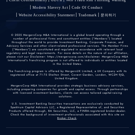
Modern Slavery Act
Code Of Conduct
Website Accessibility Statement
Trademark
문의하기
© 2025 MergersCorp M&A International is a global brand operating through a
number of professional firms and constituent entities (“Members”) located
throughout the world to provide Investment Banking, Corporate Finance, and
Advisory Services and other client-related professional services. The Member Firms
(“Members”) are constituted and regulated in accordance with relevant local
regulatory and legal requirements. For more details on the nature of our affiliation,
please visit our Disclaimer: https://mergerscorp.com/disclaimer. MergersCorp M&A
International's franchising program is not offered to individuals or entities located
in the United States.
The franchising program is offered by MergersUK Limited, a UK Company with its
registered office at 71-75 Shelton Street, Covent Garden, London, WC2H 9JQ,
United Kingdom.
MergersCorp M&A International provides strategic business advisory services,
including preparing companies for growth and capital access. Through partnerships
with licensed investment bankers, clients can access tailored capital-raising
solutions.
U.S. Investment Banking Securities transactions are exclusively conducted by
Spektrum Capital Advisors LLC, a Registered Representative of, and Securities
Products offered through, BA Securities, LLC, a FINRA-registered broker-dealer.
Check the background of investment professionals associated with this site on
Broker Check
.