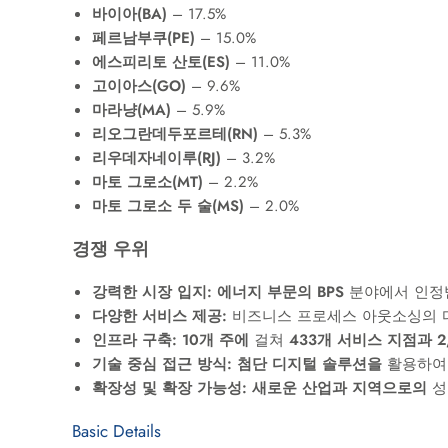
바이아(BA)
– 17.5%
페르남부쿠(PE)
– 15.0%
에스피리토 산토(ES)
– 11.0%
고이아스(GO)
– 9.6%
마라냥(MA)
– 5.9%
리오그란데두포르테(RN)
– 5.3%
리우데자네이루(RJ)
– 3.2%
마토 그로소(MT)
– 2.2%
마토 그로소 두 술(MS)
– 2.0%
경쟁 우위
강력한 시장 입지:
에너지 부문의 BPS
분야에서 인정
다양한 서비스 제공:
비즈니스 프로세스 아웃소싱의 
인프라 구축:
10개 주에
걸쳐
433개 서비스 지점과
기술 중심 접근 방식:
첨단 디지털 솔루션을
활용하여 
확장성 및 확장 가능성:
새로운 산업과 지역으로의
성
Basic Details