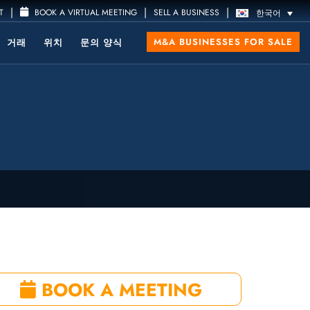
|
|
|
T
BOOK A VIRTUAL MEETING
SELL A BUSINESS
한국어
M&A BUSINESSES FOR SALE
거래
위치
문의 양식
BOOK A MEETING