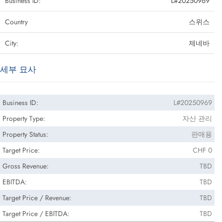
Business ID:
L#20250969
Country
스위스
City:
제네바
세부 묘사
Business ID:
L#20250969
Property Type:
자산 관리
Property Status:
판매용
Target Price:
CHF 0
Gross Revenue:
TBD
EBITDA:
TBD
Target Price / Revenue:
TBD
Target Price / EBITDA:
TBD