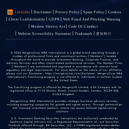
LinkedIn
Disclaimer
Privacy Policy
Spam Policy
Cookies
Client Confidentiality
GDPR
Web Fraud And Phishing Warning
Modern Slavery Act
Code Of Conduct
Website Accessibility Statement
Trademark
문의하기
© 2025 MergersCorp M&A International is a global brand operating through a
number of professional firms and constituent entities (“Members”) located
throughout the world to provide Investment Banking, Corporate Finance, and
Advisory Services and other client-related professional services. The Member Firms
(“Members”) are constituted and regulated in accordance with relevant local
regulatory and legal requirements. For more details on the nature of our affiliation,
please visit our Disclaimer: https://mergerscorp.com/disclaimer. MergersCorp M&A
International's franchising program is not offered to individuals or entities located
in the United States.
The franchising program is offered by MergersUK Limited, a UK Company with its
registered office at 71-75 Shelton Street, Covent Garden, London, WC2H 9JQ,
United Kingdom.
MergersCorp M&A International provides strategic business advisory services,
including preparing companies for growth and capital access. Through partnerships
with licensed investment bankers, clients can access tailored capital-raising
solutions.
U.S. Investment Banking Securities transactions are exclusively conducted by
Spektrum Capital Advisors LLC, a Registered Representative of, and Securities
Products offered through, BA Securities, LLC, a FINRA-registered broker-dealer.
Check the background of investment professionals associated with this site on