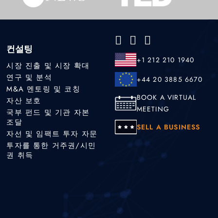
컨설팅
+1 212 210 1940
시장 진출 및 시장 확대
연구 및 분석
+44 20 3885 6670
M&A 멘토링 및 코칭
BOOK A VIRTUAL
자산 보호
MEETING
국부 펀드 및 기관 자본
조달
SELL A BUSINESS
자선 및 임팩트 투자 자문
투자를 통한 거주권/시민
권 취득