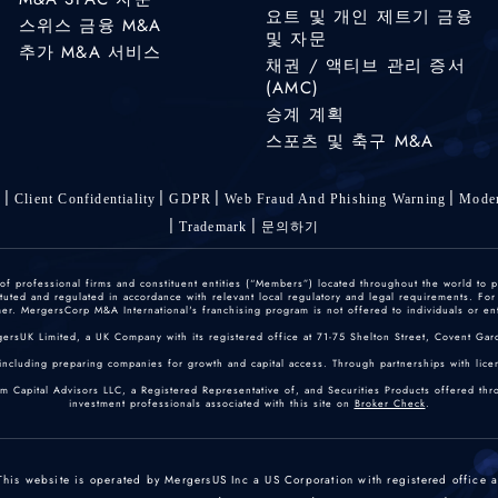
요트 및 개인 제트기 금융
스위스 금융 M&A
및 자문
추가 M&A 서비스
채권 / 액티브 관리 증서
(AMC)
승계 계획
스포츠 및 축구 M&A
s
Client Confidentiality
GDPR
Web Fraud And Phishing Warning
Moder
Trademark
문의하기
 professional firms and constituent entities (“Members”) located throughout the world to p
ted and regulated in accordance with relevant local regulatory and legal requirements. For mo
r. MergersCorp M&A International's franchising program is not offered to individuals or enti
gersUK Limited, a UK Company with its registered office at 71-75 Shelton Street, Covent
including preparing companies for growth and capital access. Through partnerships with licen
um Capital Advisors LLC, a Registered Representative of, and Securities Products offered th
investment professionals associated with this site on
Broker Check
.
This website is operated by MergersUS Inc a US Corporation with registered office a