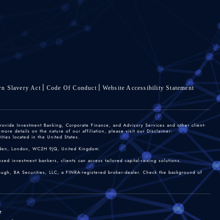
n Slavery Act
Code Of Conduct
Website Accessibility Statement
rovide Investment Banking, Corporate Finance, and Advisory Services and other client-
re details on the nature of our affiliation, please visit our Disclaimer:
ties located in the United States.
 Garden, London, WC2H 9JQ, United Kingdom.
sed investment bankers, clients can access tailored capital-raising solutions.
rough, BA Securities, LLC, a FINRA-registered broker-dealer. Check the background of
t