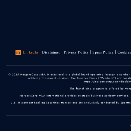
LinkedIn
Disclaimer
Privacy Policy
Spam Policy
Cookie
© 2025 MergersCorp M&A International is a global brand operating through a number of
related professional services. The Member Firms (“Members”) are constitu
https://mergerscorp.com/disclaime
The franchising program is offered by Mer
MergersCorp M&A International provides strategic business advisory services, 
U.S. Investment Banking Securities transactions are exclusively conducted by Spektr