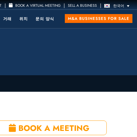
|
|
|
T
BOOK A VIRTUAL MEETING
SELL A BUSINESS
한국어
M&A BUSINESSES FOR SALE
거래
위치
문의 양식
BOOK A MEETING