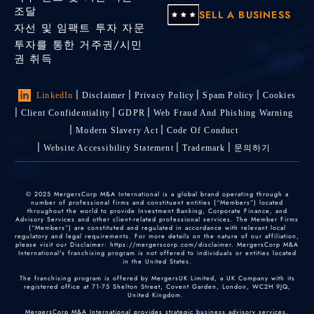
조달
SELL A BUSINESS
자선 및 임팩트 투자 자문
투자를 통한 거주권/시민
권 취득
LinkedIn
Disclaimer
Privacy Policy
Spam Policy
Cookies
Client Confidentiality
GDPR
Web Fraud And Phishing Warning
Modern Slavery Act
Code Of Conduct
Website Accessibility Statement
Trademark
문의하기
© 2025 MergersCorp M&A International is a global brand operating through a
number of professional firms and constituent entities (“Members”) located
throughout the world to provide Investment Banking, Corporate Finance, and
Advisory Services and other client-related professional services. The Member Firms
(“Members”) are constituted and regulated in accordance with relevant local
regulatory and legal requirements. For more details on the nature of our affiliation,
please visit our Disclaimer: https://mergerscorp.com/disclaimer. MergersCorp M&A
International's franchising program is not offered to individuals or entities located
in the United States.
The franchising program is offered by MergersUK Limited, a UK Company with its
registered office at 71-75 Shelton Street, Covent Garden, London, WC2H 9JQ,
United Kingdom.
MergersCorp M&A International provides strategic business advisory services,