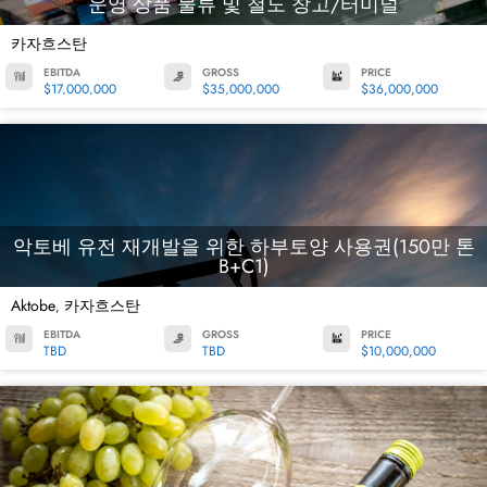
운영 상품 물류 및 철도 창고/터미널
카자흐스탄
EBITDA
GROSS
PRICE
$17,000,000
$35,000,000
$36,000,000
악토베 유전 재개발을 위한 하부토양 사용권(150만 톤
B+C1)
Aktobe
카자흐스탄
,
EBITDA
GROSS
PRICE
TBD
TBD
$10,000,000