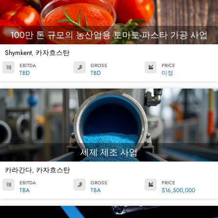
100만 톤 규모의 농산업용 토마토-파스타 가공 사업
Shymkent
카자흐스탄
,
EBITDA
GROSS
PRICE
TBD
TBD
미정
세제 제조 사업
카라간다
카자흐스탄
,
EBITDA
GROSS
PRICE
TBA
TBA
$16,500,000