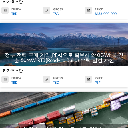
카자흐스탄
EBITDA
GROSS
PRICE
TBD
TBD
$158,000,000
정부 전력 구매 계약(PPA)으로 확보한 240GWh를 갖
춘 50MW RTB(Ready-to-Build) 수력 발전 자산
카자흐스탄
EBITDA
GROSS
PRICE
TBD
TBD
미정