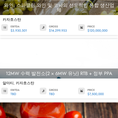
와인, 스파클링 와인 및 코냑의 선도적인 통합 생산업
체
카자흐스탄
EBITDA
GROSS
PRICE
$3,930,501
$14,299,953
$120,000,000
12MW 수력 발전소(2 × 6MW 유닛) RTB + 정부 PPA
알마티
카자흐스탄
,
EBITDA
GROSS
PRICE
TBD
TBD
$7,500,000