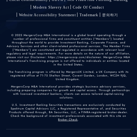
Modern Slavery Act
Code Of Conduct
Website Accessibility Statement
Trademark
문의하기
© 2025 MergersCorp M&A International is a global brand operating through a
number of professional firms and constituent entities (“Members”) located
throughout the world to provide Investment Banking, Corporate Finance, and
Advisory Services and other client-related professional services. The Member Firms
(“Members”) are constituted and regulated in accordance with relevant local
regulatory and legal requirements. For more details on the nature of our affiliation,
please visit our Disclaimer: https://mergerscorp.com/disclaimer. MergersCorp M&A
International's franchising program is not offered to individuals or entities located
in the United States.
The franchising program is offered by MergersUK Limited, a UK Company with its
registered office at 71-75 Shelton Street, Covent Garden, London, WC2H 9JQ,
United Kingdom.
MergersCorp M&A International provides strategic business advisory services,
including preparing companies for growth and capital access. Through partnerships
with licensed investment bankers, clients can access tailored capital-raising
solutions.
U.S. Investment Banking Securities transactions are exclusively conducted by
Spektrum Capital Advisors LLC, a Registered Representative of, and Securities
Products offered through, BA Securities, LLC, a FINRA-registered broker-dealer.
Check the background of investment professionals associated with this site on
Broker Check
.