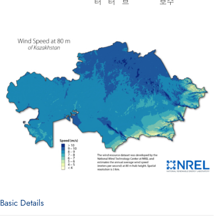
터
터
브
보수
Basic Details