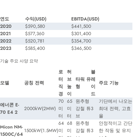
연도
수익(USD)
EBITDA(USD)
2020
$590,580
$441,500
2021
$577,360
$301,400
2022
$520,781
$354,700
2023
$585,400
$346,500
기술 주요 사양 요약
로
허
블
터
브
타워 유
레
모델
공칭 전력
주요 기능
직
높
형
이
경
이
드
70
65
원추형
기단에서 나오는
에너콘 E-
2000kW(2MW)
미
미
강철 튜
3
최대 전력, 고효
70 E4 2
터
터
브
율
64
68
원추형
안정적이고 간단
Micon NM-
1500kW(1.5MW)
미
미
강철 튜
3
한 작동 및 유지
1500C/64