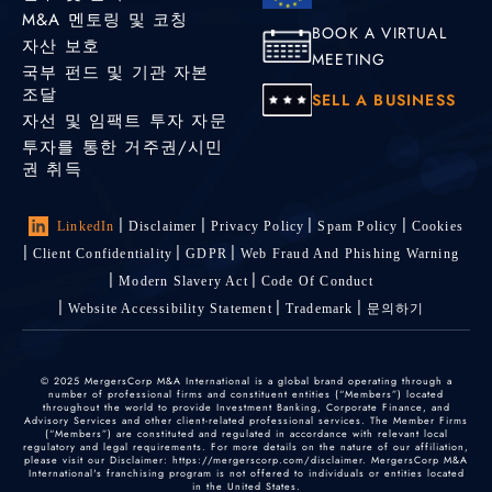
M&A 멘토링 및 코칭
BOOK A VIRTUAL
자산 보호
MEETING
국부 펀드 및 기관 자본
조달
SELL A BUSINESS
자선 및 임팩트 투자 자문
투자를 통한 거주권/시민
권 취득
LinkedIn
Disclaimer
Privacy Policy
Spam Policy
Cookies
Client Confidentiality
GDPR
Web Fraud And Phishing Warning
Modern Slavery Act
Code Of Conduct
Website Accessibility Statement
Trademark
문의하기
© 2025 MergersCorp M&A International is a global brand operating through a
number of professional firms and constituent entities (“Members”) located
throughout the world to provide Investment Banking, Corporate Finance, and
Advisory Services and other client-related professional services. The Member Firms
(“Members”) are constituted and regulated in accordance with relevant local
regulatory and legal requirements. For more details on the nature of our affiliation,
please visit our Disclaimer: https://mergerscorp.com/disclaimer. MergersCorp M&A
International's franchising program is not offered to individuals or entities located
in the United States.