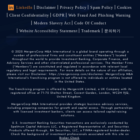
LinkedIn
Disclaimer
Privacy Policy
Spam Policy
Cookies
Client Confidentiality
GDPR
Web Fraud And Phishing Warning
Modern Slavery Act
Code Of Conduct
Website Accessibility Statement
Trademark
문의하기
© 2025 MergersCorp M&A International is a global brand operating through a
number of professional firms and constituent entities (“Members”) located
throughout the world to provide Investment Banking, Corporate Finance, and
Advisory Services and other client-related professional services. The Member Firms
(“Members”) are constituted and regulated in accordance with relevant local
regulatory and legal requirements. For more details on the nature of our affiliation,
please visit our Disclaimer: https://mergerscorp.com/disclaimer. MergersCorp M&A
International's franchising program is not offered to individuals or entities located
in the United States.
The franchising program is offered by MergersUK Limited, a UK Company with its
registered office at 71-75 Shelton Street, Covent Garden, London, WC2H 9JQ,
United Kingdom.
MergersCorp M&A International provides strategic business advisory services,
including preparing companies for growth and capital access. Through partnerships
with licensed investment bankers, clients can access tailored capital-raising
solutions.
U.S. Investment Banking Securities transactions are exclusively conducted by
Spektrum Capital Advisors LLC, a Registered Representative of, and Securities
Products offered through, BA Securities, LLC, a FINRA-registered broker-dealer.
Check the background of investment professionals associated with this site on
Broker Check
.